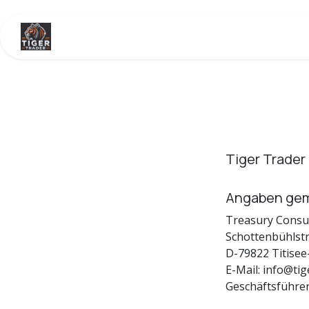
Zum Inhalt springen
Home
Veranstaltungen
Shop
Kontakt
Tiger Trader
Angaben gem
Treasury Consu
Schottenbühlstr
D-79822 Titise
E-Mail: info@tig
Geschäftsführer