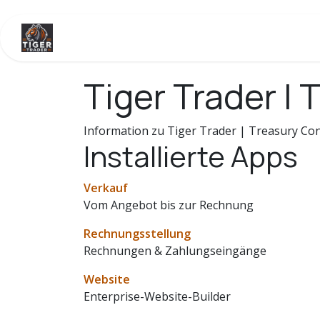
Zum Inhalt springen
Home
Veranstaltungen
Shop
Kontakt
Tiger Trader |
Information zu Tiger Trader | Treasury C
Installierte Apps
Verkauf
Vom Angebot bis zur Rechnung
Rechnungsstellung
Rechnungen & Zahlungseingänge
Website
Enterprise-Website-Builder